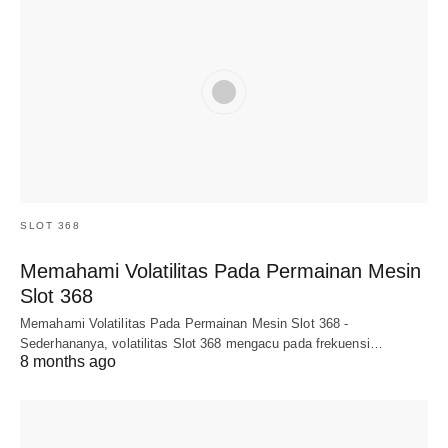
SLOT 368
Memahami Volatilitas Pada Permainan Mesin
Slot 368
Memahami Volatilitas Pada Permainan Mesin Slot 368 -
Sederhananya, volatilitas Slot 368 mengacu pada frekuensi…
8 months ago