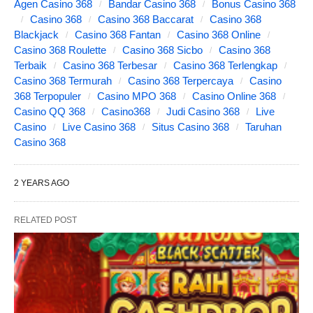
Agen Casino 368
Bandar Casino 368
Bonus Casino 368
Casino 368
Casino 368 Baccarat
Casino 368
Blackjack
Casino 368 Fantan
Casino 368 Online
Casino 368 Roulette
Casino 368 Sicbo
Casino 368
Terbaik
Casino 368 Terbesar
Casino 368 Terlengkap
Casino 368 Termurah
Casino 368 Terpercaya
Casino
368 Terpopuler
Casino MPO 368
Casino Online 368
Casino QQ 368
Casino368
Judi Casino 368
Live
Casino
Live Casino 368
Situs Casino 368
Taruhan
Casino 368
2 YEARS AGO
RELATED POST