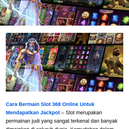
Cara Bermain Slot 368 Online Untuk
Mendapatkan Jackpot
– Slot merupakan
permainan judi yang sangat terkenal dan banyak