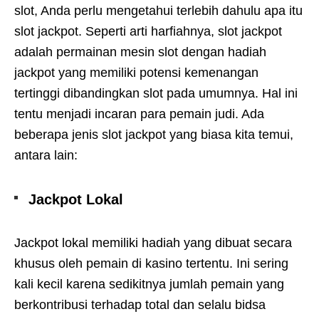
slot, Anda perlu mengetahui terlebih dahulu apa itu
slot jackpot. Seperti arti harfiahnya, slot jackpot
adalah permainan mesin slot dengan hadiah
jackpot yang memiliki potensi kemenangan
tertinggi dibandingkan slot pada umumnya. Hal ini
tentu menjadi incaran para pemain judi. Ada
beberapa jenis slot jackpot yang biasa kita temui,
antara lain:
Jackpot Lokal
Jackpot lokal memiliki hadiah yang dibuat secara
khusus oleh pemain di kasino tertentu. Ini sering
kali kecil karena sedikitnya jumlah pemain yang
berkontribusi terhadap total dan selalu bidsa