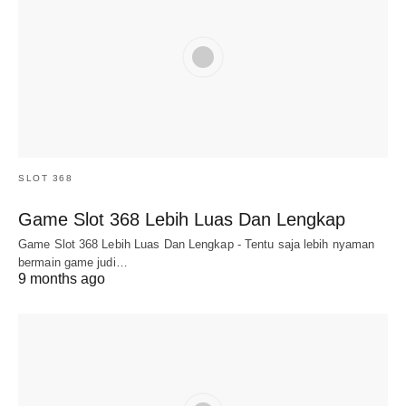
SLOT 368
Game Slot 368 Lebih Luas Dan Lengkap
Game Slot 368 Lebih Luas Dan Lengkap - Tentu saja lebih nyaman
bermain game judi…
9 months ago