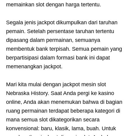
memainkan slot dengan harga tertentu.
Segala jenis jackpot dikumpulkan dari taruhan
pemain. Setelah persentase taruhan tertentu
dipasang dalam permainan, semuanya
membentuk bank terpisah. Semua pemain yang
berpartisipasi dalam formasi bank ini dapat
memenangkan jackpot.
Mari kita mulai dengan jackpot mesin slot
Nebraska History. Saat Anda pergi ke kasino
online, Anda akan menemukan bahwa di bagian
ruang permainan terdapat beberapa kategori di
mana semua slot dikategorikan secara
konvensional: baru, klasik, lama, buah. Untuk