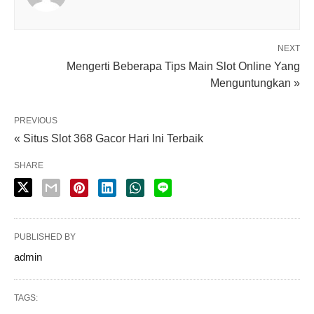
NEXT
Mengerti Beberapa Tips Main Slot Online Yang
Menguntungkan »
PREVIOUS
« Situs Slot 368 Gacor Hari Ini Terbaik
SHARE
PUBLISHED BY
admin
TAGS: