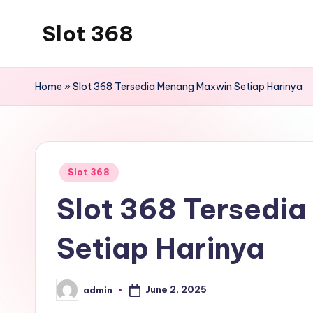
Slot 368
Skip
to
Slot368
content
Merupakan
Home
»
Slot 368 Tersedia Menang Maxwin Setiap Harinya
Situs
Game
Online
Terbaik
Posted
Slot 368
Dalam
in
Slot 368 Tersedi
Mempresentasikan
Kebutuhan
Setiap Harinya
Mu
Dalam
Mencari
June 2, 2025
admin
Posted
Kemudahan
by