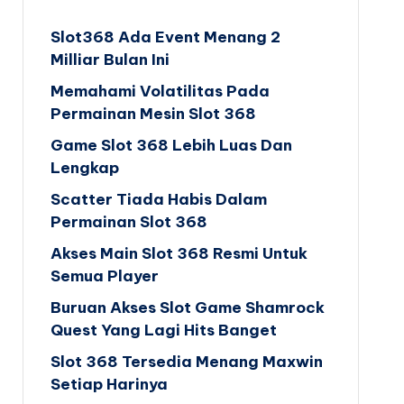
Slot368 Ada Event Menang 2
Milliar Bulan Ini
Memahami Volatilitas Pada
Permainan Mesin Slot 368
Game Slot 368 Lebih Luas Dan
Lengkap
Scatter Tiada Habis Dalam
Permainan Slot 368
Akses Main Slot 368 Resmi Untuk
Semua Player
Buruan Akses Slot Game Shamrock
Quest Yang Lagi Hits Banget
Slot 368 Tersedia Menang Maxwin
Setiap Harinya