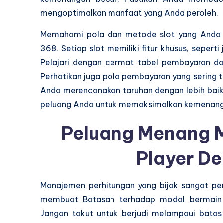
mengoptimalkan manfaat yang Anda peroleh.
Memahami pola dan metode slot yang Anda 
368. Setiap slot memiliki fitur khusus, sepert
Pelajari dengan cermat tabel pembayaran d
Perhatikan juga pola pembayaran yang sering 
Anda merencanakan taruhan dengan lebih bai
peluang Anda untuk memaksimalkan kemenang
Peluang Menang 
Player D
Manajemen perhitungan yang bijak sangat pen
membuat Batasan terhadap modal bermain 
Jangan takut untuk berjudi melampaui bata