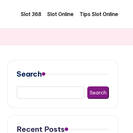
Slot 368
Slot Online
Tips Slot Online
Search
Search
Recent Posts