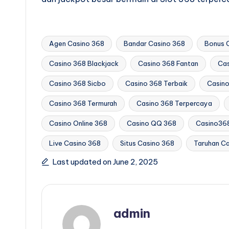
Agen Casino 368
Bandar Casino 368
Bonus 
Casino 368 Blackjack
Casino 368 Fantan
Cas
Casino 368 Sicbo
Casino 368 Terbaik
Casino
Casino 368 Termurah
Casino 368 Terpercaya
Tags:
Casino Online 368
Casino QQ 368
Casino36
Live Casino 368
Situs Casino 368
Taruhan C
Last updated on June 2, 2025
admin