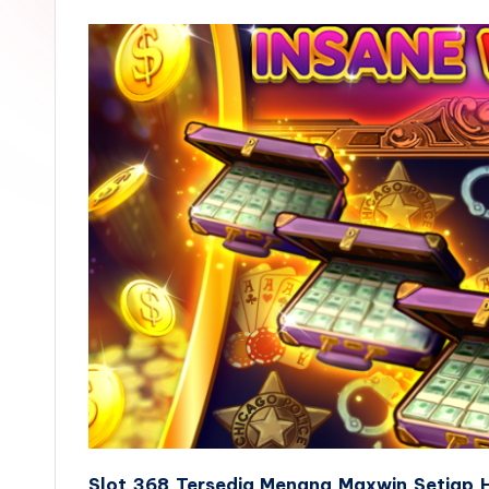
Diwaktu
Memenangkan
Permainan
Slot
Mesin
Paling
Gacor
Slot 368 Tersedia Menang Maxwin Setiap 