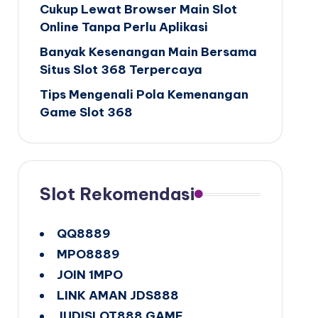
Cukup Lewat Browser Main Slot
Online Tanpa Perlu Aplikasi
Banyak Kesenangan Main Bersama
Situs Slot 368 Terpercaya
Tips Mengenali Pola Kemenangan
Game Slot 368
Slot Rekomendasi
QQ8889
MPO8889
JOIN 1MPO
LINK AMAN JDS888
JUDISLOT888 GAME