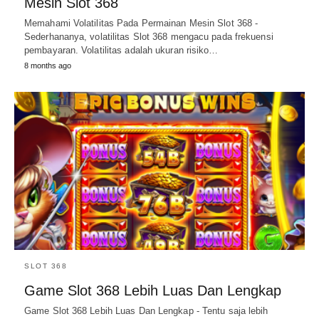
Mesin Slot 368
Memahami Volatilitas Pada Permainan Mesin Slot 368 -
Sederhananya, volatilitas Slot 368 mengacu pada frekuensi
pembayaran. Volatilitas adalah ukuran risiko…
8 months ago
SLOT 368
Game Slot 368 Lebih Luas Dan Lengkap
Game Slot 368 Lebih Luas Dan Lengkap - Tentu saja lebih