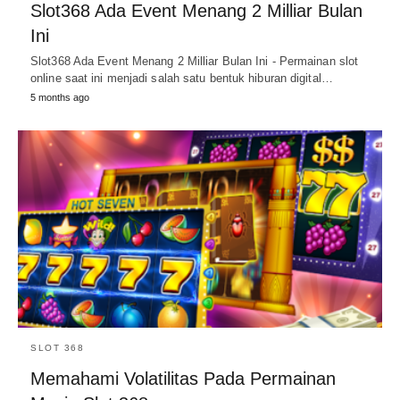
Slot368 Ada Event Menang 2 Milliar Bulan
Ini
Slot368 Ada Event Menang 2 Milliar Bulan Ini - Permainan slot
online saat ini menjadi salah satu bentuk hiburan digital…
5 months ago
SLOT 368
Memahami Volatilitas Pada Permainan