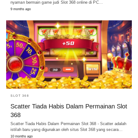
nyaman bermain game judi Slot 368 online di PC…
9 months ago
SLOT 368
Scatter Tiada Habis Dalam Permainan Slot
368
Scatter Tiada Habis Dalam Permainan Slot 368 - Scatter adalah
istilah baru yang digunakan oleh situs Slot 368 yang secara…
10 months ago