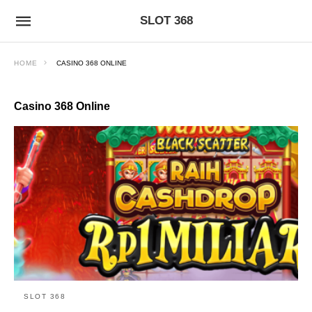
SLOT 368
HOME
CASINO 368 ONLINE
Casino 368 Online
SLOT 368