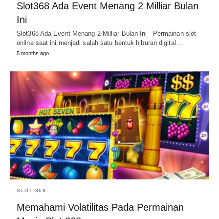
Slot368 Ada Event Menang 2 Milliar Bulan
Ini
Slot368 Ada Event Menang 2 Milliar Bulan Ini - Permainan slot
online saat ini menjadi salah satu bentuk hiburan digital…
5 months ago
SLOT 368
Memahami Volatilitas Pada Permainan