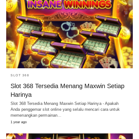
SLOT 368
Slot 368 Tersedia Menang Maxwin Setiap
Harinya
Slot 368 Tersedia Menang Maxwin Setiap Harinya - Apakah
Anda penggemar slot online yang selalu mencari cara untuk
memenangkan permainan…
1 year ago