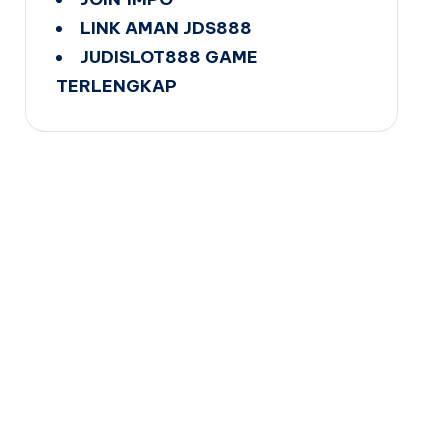
LINK AMAN JDS888
JUDISLOT888 GAME
TERLENGKAP