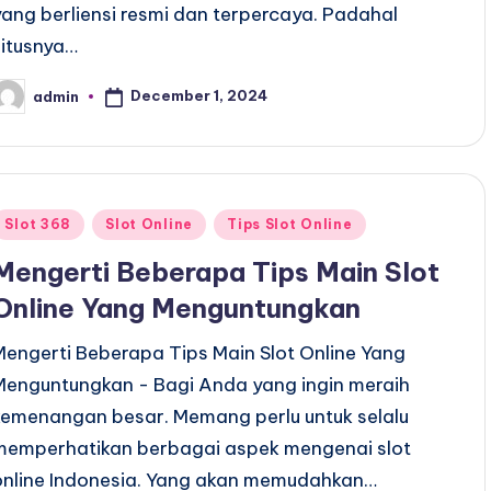
yang berliensi resmi dan terpercaya. Padahal
situsnya…
December 1, 2024
admin
osted
y
Posted
Slot 368
Slot Online
Tips Slot Online
n
Mengerti Beberapa Tips Main Slot
Online Yang Menguntungkan
Mengerti Beberapa Tips Main Slot Online Yang
Menguntungkan - Bagi Anda yang ingin meraih
kemenangan besar. Memang perlu untuk selalu
memperhatikan berbagai aspek mengenai slot
online Indonesia. Yang akan memudahkan…