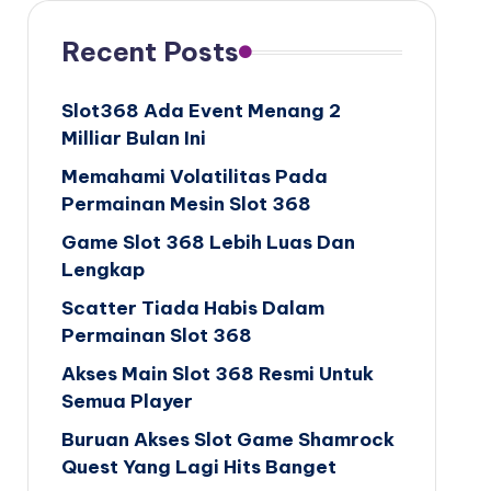
Recent Posts
Slot368 Ada Event Menang 2
Milliar Bulan Ini
Memahami Volatilitas Pada
Permainan Mesin Slot 368
Game Slot 368 Lebih Luas Dan
Lengkap
Scatter Tiada Habis Dalam
Permainan Slot 368
Akses Main Slot 368 Resmi Untuk
Semua Player
Buruan Akses Slot Game Shamrock
Quest Yang Lagi Hits Banget