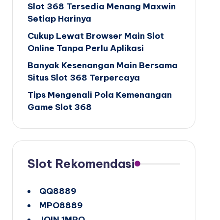
Slot 368 Tersedia Menang Maxwin
Setiap Harinya
Cukup Lewat Browser Main Slot
Online Tanpa Perlu Aplikasi
Banyak Kesenangan Main Bersama
Situs Slot 368 Terpercaya
Tips Mengenali Pola Kemenangan
Game Slot 368
Slot Rekomendasi
QQ8889
MPO8889
JOIN 1MPO